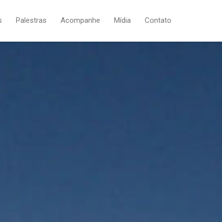
(19) 4141-7888
s
Palestras
Acompanhe
Mídia
Contato