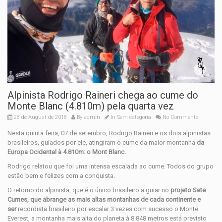
Alpinista Rodrigo Raineri chega ao cume do
Monte Blanc (4.810m) pela quarta vez
28 de August de 2018
By
admin
In
Sem categoria
No Comments
Nesta quinta feira, 07 de setembro, Rodrigo Raineri e os dois alpinistas
brasileiros, guiados por ele, atingiram o cume da maior montanha
da
Europa Ocidental à 4.810m: o Mont Blanc.
Rodrigo relatou que foi uma intensa escalada ao cume. Todos do grupo
estão bem e felizes com a conquista.
O retorno do alpinista, que é o único brasileiro a guiar no
projeto Sete
Cumes, que abrange as mais altas montanhas de cada continente e
ser
recordista brasileiro por escalar 3 vezes com sucesso o Monte
Everest, a montanha mais alta do planeta à 8.848 metros está previsto