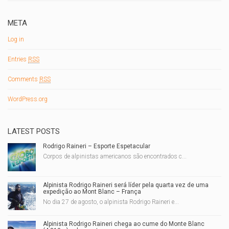
META
Log in
Entries
RSS
Comments
RSS
WordPress.org
LATEST POSTS
Rodrigo Raineri – Esporte Espetacular
Corpos de alpinistas americanos são encontrados c...
Alpinista Rodrigo Raineri será líder pela quarta vez de uma
expedição ao Mont Blanc – França
No dia 27 de agosto, o alpinista Rodrigo Raineri e...
Alpinista Rodrigo Raineri chega ao cume do Monte Blanc