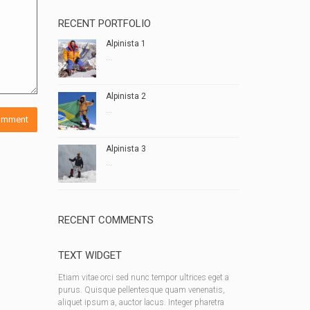
RECENT PORTFOLIO
Alpinista 1
...
Alpinista 2
...
Alpinista 3
...
RECENT COMMENTS
TEXT WIDGET
Etiam vitae orci sed nunc tempor ultrices eget a
purus. Quisque pellentesque quam venenatis,
aliquet ipsum a, auctor lacus. Integer pharetra