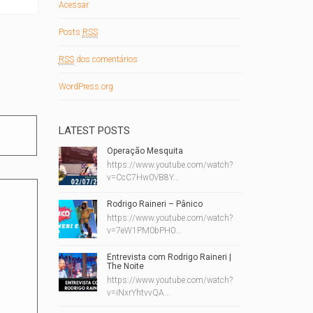
Acessar
Posts
RSS
RSS
dos comentários
WordPress.org
LATEST POSTS
Operação Mesquita
https://www.youtube.com/watch?
v=CcC7Hw0VB8Y...
Rodrigo Raineri – Pânico
https://www.youtube.com/watch?
v=7eW1PM0bPH0...
Entrevista com Rodrigo Raineri |
The Noite
https://www.youtube.com/watch?
v=iNxrYhtvvQA...