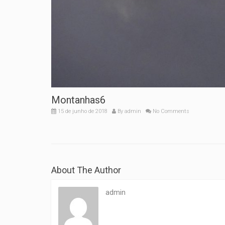
Montanhas6
15 de junho de 2018
By
admin
No Comments
About The Author
admin