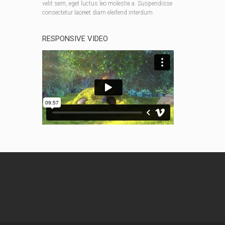
velit sem, eget luctus leo molestie a. Suspendisse
consectetur laoreet diam eleifend interdum.
RESPONSIVE VIDEO