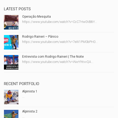
LATEST POSTS
Operação Mesquita
https://www.youtube.com/watch?v=CcC7Hw0VB8Y...
Rodrigo Raineri – Pânico
https://www.youtube.com/watch?v=7eW1PM0bPH0...
Entrevista com Rodrigo Raineri | The Noite
https://www.youtube.com/watch?v=iNxrYhtvvQA...
RECENT PORTFOLIO
Alpinista 1
...
Alpinista 2
...