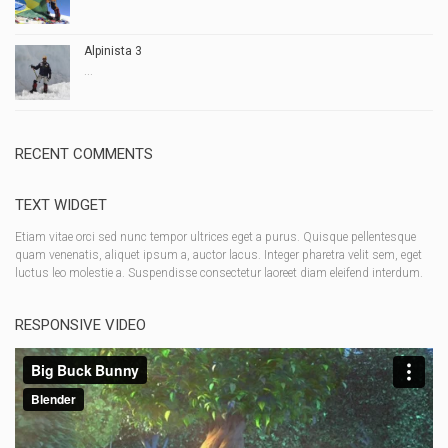
Alpinista 3
...
RECENT COMMENTS
TEXT WIDGET
Etiam vitae orci sed nunc tempor ultrices eget a purus. Quisque pellentesque
quam venenatis, aliquet ipsum a, auctor lacus. Integer pharetra velit sem, eget
luctus leo molestie a. Suspendisse consectetur laoreet diam eleifend interdum.
RESPONSIVE VIDEO